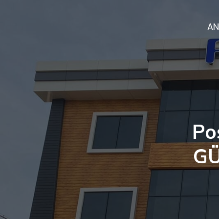
AN
Po
GÜ