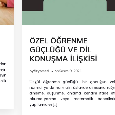
ÖZEL ÖĞRENME
GÜÇLÜĞÜ VE DİL
KONUŞMA İLİŞKİSİ
ndan
rgin
-
by
fizyomed
on
Kasım 9, 2021
eyin
lik
Özgül öğrenme güçlüğü, bir çocuğun zek
normal ya da normalin üstünde olmasına ra
dinleme, düşünme, anlama, kendini ifade e
okuma-yazma veya matematik becerileri
yaşıtlarına ve[…]