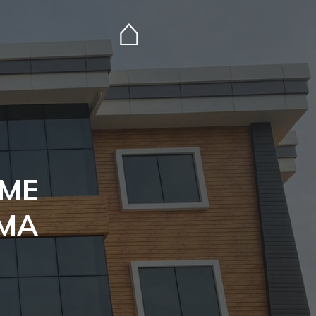
⌂
NME
ŞMA