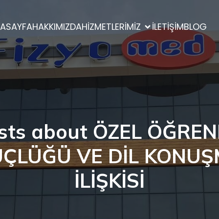
ASAYFA
HAKKIMIZDA
HİZMETLERİMİZ
İLETİŞİM
BLOG
sts about ÖZEL ÖĞRE
ÇLÜĞÜ VE DİL KONU
İLİŞKİSİ