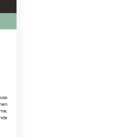
ası
ğmen
tme,
nde