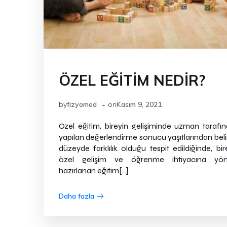
ÖZEL EĞİTİM NEDİR?
-
by
fizyomed
on
Kasım 9, 2021
Özel eğitim, bireyin gelişiminde uzman tarafı
yapılan değerlendirme sonucu yaşıtlarından beli
düzeyde farklılık olduğu tespit edildiğinde, bir
özel gelişim ve öğrenme ihtiyacına yöne
hazırlanan eğitim[…]
Daha fazla