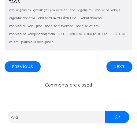
TAGS:
çocuk gelişim
çocuk gelişim evreleri
çocuk gelişimi
çocuk psikolojisi
ergenlik dönemi
İclal ŞEYDA YEDİYILDIZ
ilkokul dönemi
manisa dil konuşma
manisa fizyomed
manisa otizm
manisa psikolojik danışman
OKUL ÖNCESİ DÖNEMDE ÖZEL EĞİTİM
otizm
psikolojik danışman
PREVIOUS
NEXT
Comments are closed