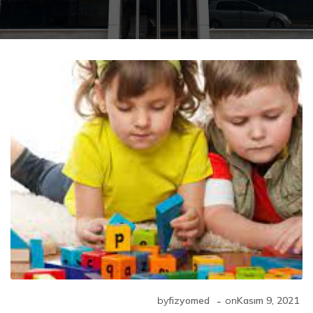
-
by
fizyomed
on
Kasım 9, 2021