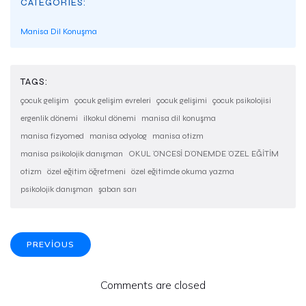
CATEGORIES:
Manisa Dil Konuşma
TAGS:
çocuk gelişim
çocuk gelişim evreleri
çocuk gelişimi
çocuk psikolojisi
ergenlik dönemi
ilkokul dönemi
manisa dil konuşma
manisa fizyomed
manisa odyolog
manisa otizm
manisa psikolojik danışman
OKUL ÖNCESİ DÖNEMDE ÖZEL EĞİTİM
otizm
özel eğitim öğretmeni
özel eğitimde okuma yazma
psikolojik danışman
şaban sarı
PREVIOUS
Comments are closed