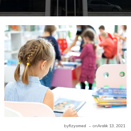
-
by
fizyomed
on
Aralık 13, 2021